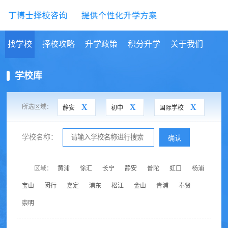
找学校
择校攻略
升学政策
积分升学
关于我们
学校库
X
X
X
所选区域：
静安
初中
国际学校
学校名称：
确认
区域：
黄浦
徐汇
长宁
静安
普陀
虹口
杨浦
宝山
闵行
嘉定
浦东
松江
金山
青浦
奉贤
崇明