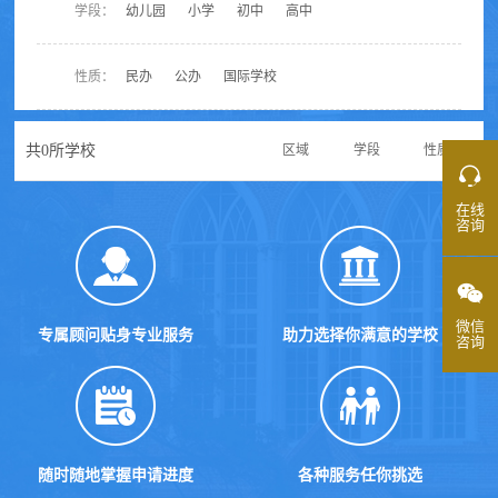
学段：
幼儿园
小学
初中
高中
性质：
民办
公办
国际学校
共
0
所学校
区域
学段
性质
在线
咨询
微信
专属顾问贴身专业服务
助力选择你满意的学校
咨询
随时随地掌握申请进度
各种服务任你挑选