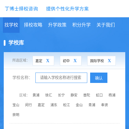
找学校
择校攻略
升学政策
积分升学
关于我们
学校库
X
X
X
所选区域：
嘉定
初中
国际学校
学校名称：
确认
区域：
黄浦
徐汇
长宁
静安
普陀
虹口
杨浦
宝山
闵行
嘉定
浦东
松江
金山
青浦
奉贤
崇明