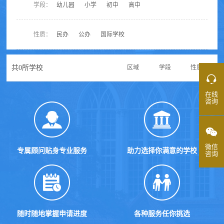
学段：
幼儿园
小学
初中
高中
性质：
民办
公办
国际学校
共
0
所学校
区域
学段
性质
在线
咨询
微信
专属顾问贴身专业服务
助力选择你满意的学校
咨询
随时随地掌握申请进度
各种服务任你挑选