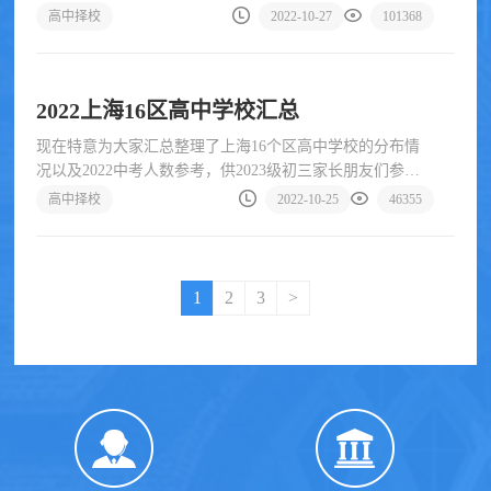
高中择校
2022-10-27
101368
2022上海16区高中学校汇总
现在特意为大家汇总整理了上海16个区高中学校的分布情
况以及2022中考人数参考，供2023级初三家长朋友们参
考，赶快收藏
高中择校
2022-10-25
46355
1
2
3
>