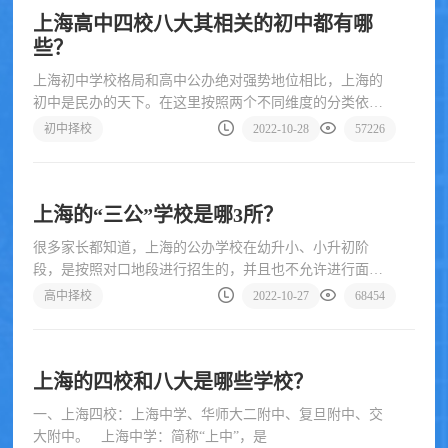
上海高中四校八大其相关的初中都有哪
些？
上海初中学校格局和高中公办绝对强势地位相比，上海的
初中是民办的天下。在这里按照两个不同维度的分类依次
向大家做个介绍。分类
初中择校
2022-10-28
57226
上海的“三公”学校是哪3所？
很多家长都知道，上海的公办学校在幼升小、小升初阶
段，是按照对口地段进行招生的，并且也不允许进行面试
和生源挑选。但是，有三
高中择校
2022-10-27
68454
上海的四校和八大是哪些学校？
一、上海四校：上海中学、华师大二附中、复旦附中、交
大附中。 上海中学：简称“上中”，是