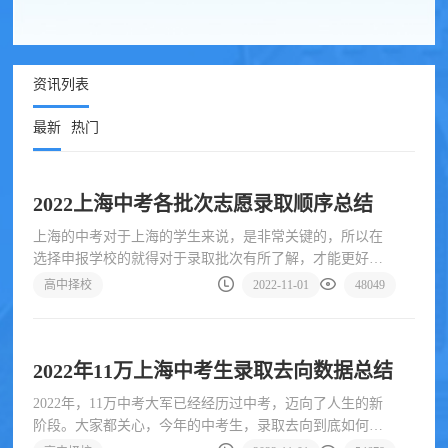
资讯列表
最新
热门
2022上海中考各批次志愿录取顺序总结
上海的中考对于上海的学生来说，是非常关键的，所以在
选择申报学校的就得对于录取批次有所了解，才能更好的
填报志愿，下面为大家
高中择校
2022-11-01
48049
2022年11万上海中考生录取去向数据总结
2022年，11万中考大军已经经历过中考，迈向了人生的新
阶段。大家都关心，今年的中考生，录取去向到底如何？
高中阶段录取情