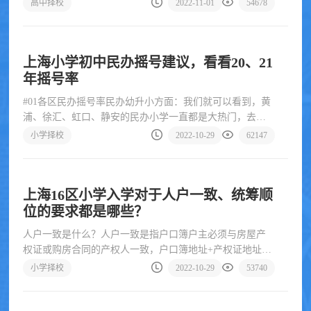
高中择校
2022-11-01
54678
上海小学初中民办摇号建议，看看20、21
年摇号率
#01各区民办摇号率民办幼升小方面：我们就可以看到，黄
浦、徐汇、虹口、静安的民办小学一直都是大热门，去年
100%摇号，今
小学择校
2022-10-29
62147
上海16区小学入学对于人户一致、统筹顺
位的要求都是哪些？
人户一致是什么？人户一致是指户口簿户主必须与房屋产
权证或购房合同的产权人一致，户口簿地址+产权证地址一
致。孩子与户主是直
小学择校
2022-10-29
53740