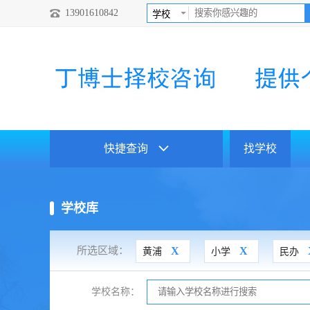
13901610842
快捷查询
找学校
学校库
所选区域：
X
X
黄浦
小学
民办
学校名称：