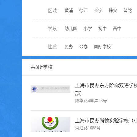
区域：
黄浦
徐汇
长宁
静安
普陀
学段：
幼儿园
小学
初中
高中
性质：
民办
公办
国际学校
共
3
所学校
上海市民办东方阶梯双语学
部）
耀华路400弄23号
上海市民办尚德实验学校（
秀沿路1688号