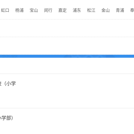
虹口
杨浦
宝山
闵行
嘉定
浦东
松江
金山
青浦
校（小学
小学部）