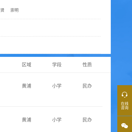
奉贤
崇明
区域
学段
性质
黄浦
小学
民办
在线
咨询
黄浦
小学
民办