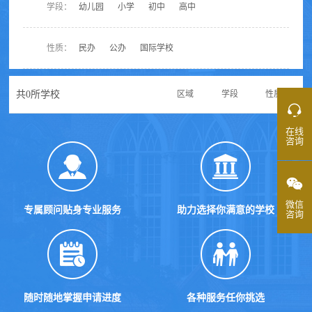
学段：
幼儿园
小学
初中
高中
性质：
民办
公办
国际学校
共
0
所学校
区域
学段
性质
在线
咨询
微信
专属顾问贴身专业服务
助力选择你满意的学校
咨询
随时随地掌握申请进度
各种服务任你挑选