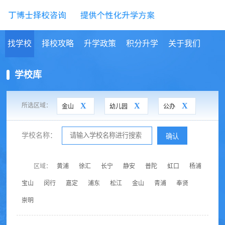
找学校
择校攻略
升学政策
积分升学
关于我们
学校库
X
X
X
所选区域：
金山
幼儿园
公办
学校名称：
确认
区域：
黄浦
徐汇
长宁
静安
普陀
虹口
杨浦
宝山
闵行
嘉定
浦东
松江
金山
青浦
奉贤
崇明