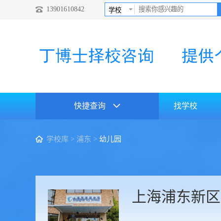
13901610842
快捷查询
找学校
学校库
>
浦东
>
幼儿园
上海浦东新区