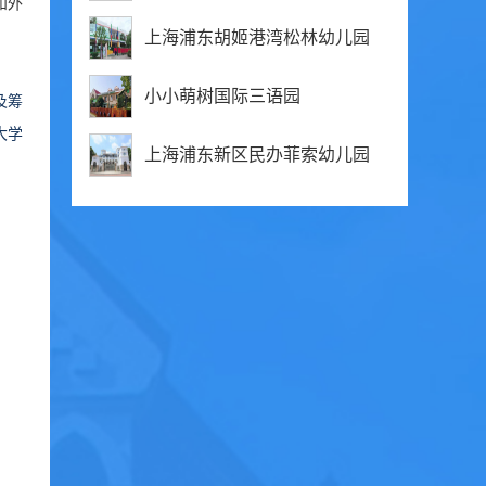
和外
上海浦东胡姬港湾松林幼儿园
小小萌树国际三语园
及筹
大学
上海浦东新区民办菲索幼儿园