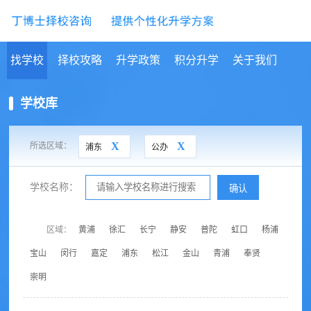
找学校
择校攻略
升学政策
积分升学
关于我们
学校库
X
X
所选区域：
浦东
公办
学校名称：
确认
区域：
黄浦
徐汇
长宁
静安
普陀
虹口
杨浦
宝山
闵行
嘉定
浦东
松江
金山
青浦
奉贤
崇明