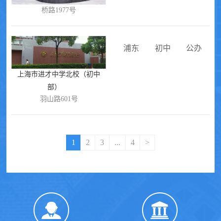
桥路1977号
浦东
初中
公办
上海市进才中学北校（初中
部）
羽山路601号
1
2
3
...
4
>