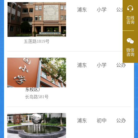
浦东
小学
公办
在线
咨询
上海市浦东新区福山外国语小
学（证大校区）
五莲路1819号
微信
咨询
浦东
小学
公办
上海市浦东新区竹园小学（沪
东校区）
长岛路581号
浦东
初中
公办
上海市建平实验地杰中学