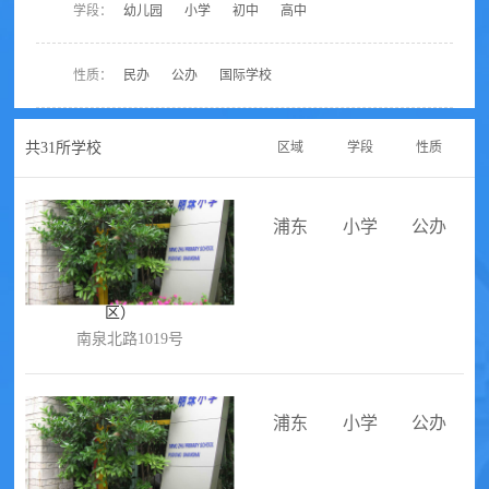
学段：
幼儿园
小学
初中
高中
性质：
民办
公办
国际学校
共
31
所学校
区域
学段
性质
浦东
小学
公办
上海市浦东新区明珠小学（A
区）
南泉北路1019号
浦东
小学
公办
上海市浦东新区明珠小学（C