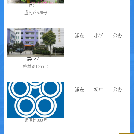
区）
盛苑路520号
浦东
小学
公办
上海市浦东新区福山花园外国
语小学
桃林路1055号
浦东
初中
公办
上海市建平中学西校（华城校
区）
源深路383号